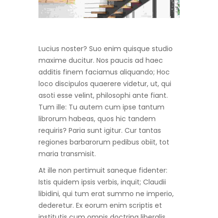
Lucius noster? Suo enim quisque studio
maxime ducitur. Nos paucis ad haec
additis finem faciamus aliquando; Hoc
loco discipulos quaerere videtur, ut, qui
asoti esse velint, philosophi ante fiant.
Tum ille: Tu autem cum ipse tantum
librorum habeas, quos hic tandem
requiris? Paria sunt igitur. Cur tantas
regiones barbarorum pedibus obiit, tot
maria transmisit.
At ille non pertimuit saneque fidenter:
Istis quidem ipsis verbis, inquit; Claudii
libidini, qui tum erat summo ne imperio,
dederetur. Ex eorum enim scriptis et
institutis cum omnis doctrina liberalis,