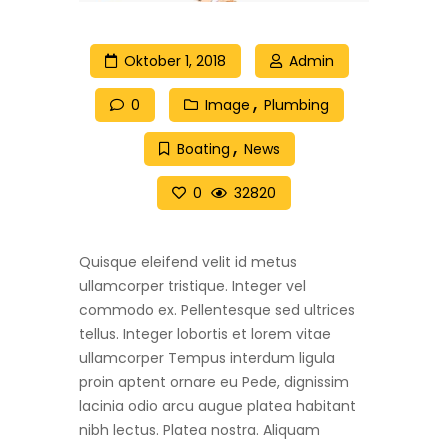
Oktober 1, 2018
Admin
0
Image
Plumbing
Boating
News
0
32820
Quisque eleifend velit id metus
ullamcorper tristique. Integer vel
commodo ex. Pellentesque sed ultrices
tellus. Integer lobortis et lorem vitae
ullamcorper Tempus interdum ligula
proin aptent ornare eu Pede, dignissim
lacinia odio arcu augue platea habitant
nibh lectus. Platea nostra. Aliquam