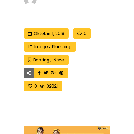
Oktober 1, 2018
0
Image
Plumbing
Boating
News
0
32821