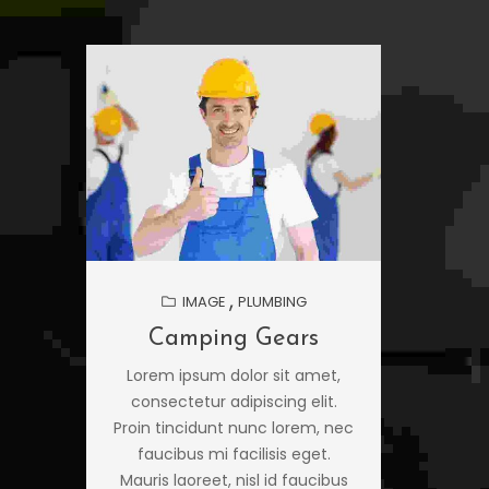
IMAGE
PLUMBING
Camping Gears
Sn
Lorem ipsum dolor sit amet,
Lorem
consectetur adipiscing elit.
conse
Proin tincidunt nunc lorem, nec
Aliqu
faucibus mi facilisis eget.
Vesti
Mauris laoreet, nisl id faucibus
Quisq